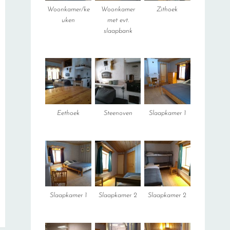
Woonkamer/ke
Woonkamer
Zithoek
uken
met evt.
slaapbank
Eethoek
Steenoven
Slaapkamer 1
Slaapkamer 1
Slaapkamer 2
Slaapkamer 2