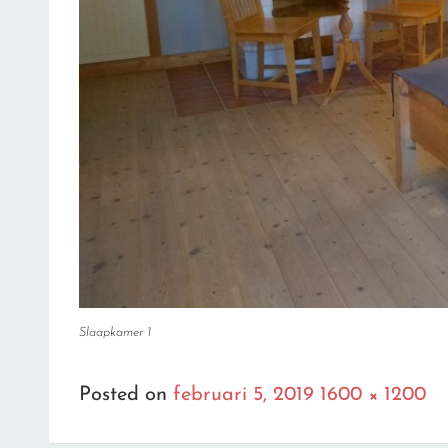
Slaapkamer 1
Full
Posted on
februari 5, 2019
1600 × 1200
size