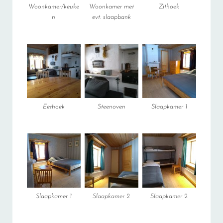
Woonkamer/keuke
Woonkamer met
Zithoek
n
evt. slaapbank
Eethoek
Steenoven
Slaapkamer 1
Slaapkamer 1
Slaapkamer 2
Slaapkamer 2