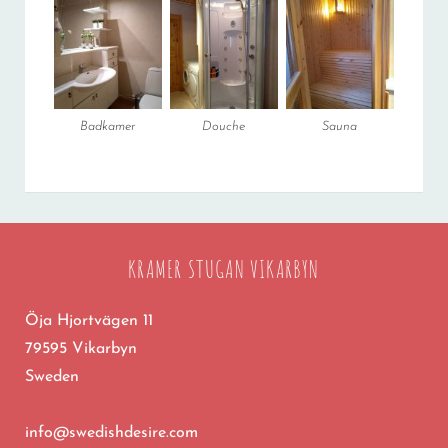
Badkamer
Douche
Sauna
KRAMER STUGAN VIKARBYN
Öja Hjortvägen 11
79595 Vikarbyn
Sweden
info@swedishdesire.com