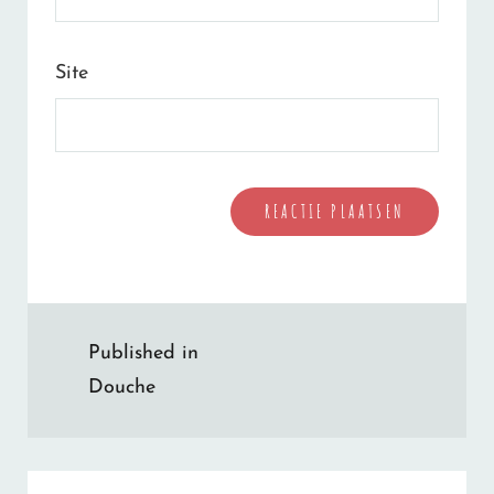
Site
Bericht
Published in
navigatie
Douche