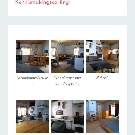
Kennismakingskorting
Woonkamer/keuke
Woonkamer met
Zithoek
n
evt. slaapbank