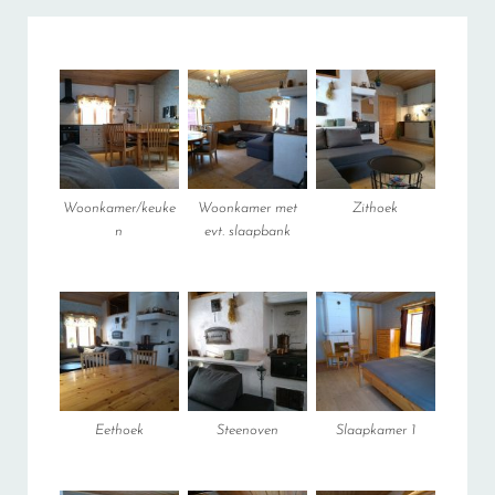
Woonkamer/keuke
Woonkamer met
Zithoek
n
evt. slaapbank
Eethoek
Steenoven
Slaapkamer 1