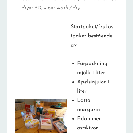
dryer 50, – per wash / dry
Startpaket/frukos
tpaket bestående
av:
Förpackning
mjölk 1 liter
Apelsinjuice 1
liter
Lätta
margarin
Edammer
ostskivor