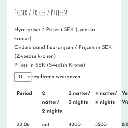
Priser / Prices / Prijzen
Hyrespriser / Priser i SEK (svenska
kronor)
Onderstaand huurprijzen / Prijzen in SEK
(Zweedse kronen)
Prices in SEK (Swedish Krona)
resultaten weergeven
Period
2
3 nätter/
4 nätter/
Ve
nätter/
3 nights
4 nights
W
2 nights
22-06-
not
4200:-
5500:-
88