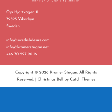
Öja Hjortvägen 11
79595 Vikarbyn
Sweden
info@swedishdesire.com
info@kramerstugan.net
+46 70 227 96 16
Copyright © 2026
Kramer Stugan
. All Rights
Reserved. | Christmas Bell by
Catch Themes