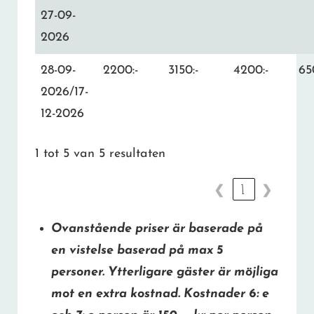
27-09-
2026
28-09-
2200:-
3150:-
4200:-
65
2026/17-
12-2026
1 tot 5 van 5 resultaten
❮
1
❯
Ovanstående priser är baserade på
en vistelse baserad på max 5
personer. Ytterligare gäster är möjliga
mot en extra kostnad. Kostnader 6: e